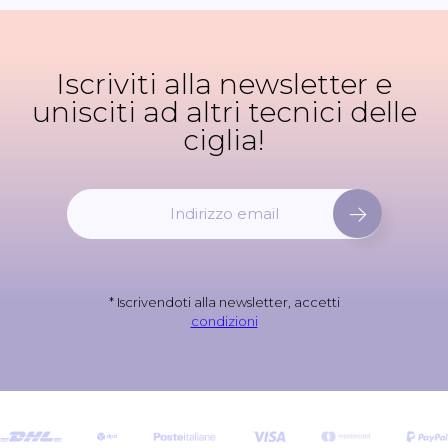
Iscriviti alla newsletter e
unisciti ad altri tecnici delle
ciglia!
I
s
c
r
i
* Iscrivendoti alla newsletter, accetti
v
condizioni
i
t
i
a
l
l