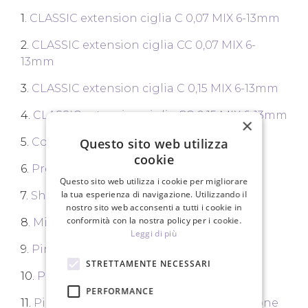
1.
CLASSIC extension ciglia C 0,07 MIX 6-13mm
2.
CLASSIC extension ciglia CC 0,07 MIX 6-
13mm
3.
CLASSIC extension ciglia C 0,15 MIX 6-13mm
4.
CLASSIC extension ciglia CC 0,15 MIX 6-13mm
×
5.
Colla extension ciglia JET BLACK 5ml
Questo sito web utilizza
cookie
6.
Pretrattamento 50ml
Questo sito web utilizza i cookie per migliorare
la tua esperienza di navigazione. Utilizzando il
7.
Shampoo per ciglia 50ml
nostro sito web acconsenti a tutti i cookie in
conformità con la nostra policy per i cookie.
8.
Micro pennelli, 100 pz.
Leggi di più
9.
Pinzette per ciglia S-02
STRETTAMENTE NECESSARI
10.
Pinzette per ciglia S-03
PERFORMANCE
11.
Pinzette per ciglia volume V1-45 Giappone