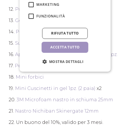
MARKETING
12.
Pompetta per extension, rosa
FUNZIONALITÀ
13.
Gel per rimozione ciglia 15ml
14.
Pennello per ciglia, glitter pink
RIFIUTA TUTTO
15.
Supporto in vetro per colla / ciglia
ACCETTA TUTTO
16.
Applicatori in microfibra, glitter rosa 10 pz.
MOSTRA DETTAGLI
17.
Pennello per pulizia ciglia, argento
18.
Mini forbici
19.
Mini Cuscinetti in gel 1pz. (2 paia)
x2
20.
3M Microfoam nastro in schiuma 25mm
21.
Nastro Nichiban Skinergate 12mm
22. Un buono del 10%, valido per 3 mesi.