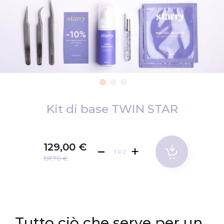
Vai
all'inizio
Kit di base TWIN STAR
della
galleria
di
129,00 €
PZ
immagini
157,70 €
Tutto ciò che serve per un