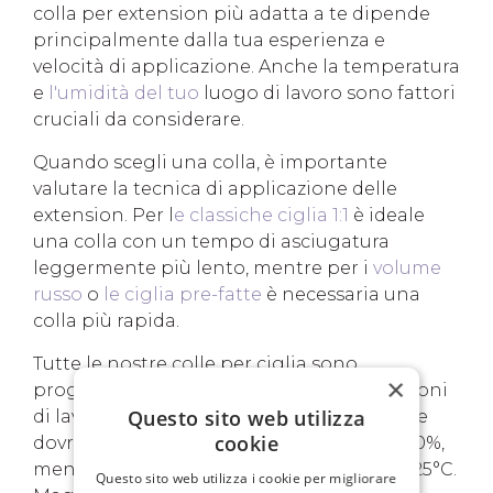
colla per extension più adatta a te dipende
principalmente dalla tua esperienza e
velocità di applicazione. Anche la temperatura
e
l'umidità del tuo
luogo di lavoro sono fattori
cruciali da considerare.
Quando scegli una colla, è importante
valutare la tecnica di applicazione delle
extension. Per l
e classiche ciglia 1:1
è ideale
una colla con un tempo di asciugatura
leggermente più lento, mentre per i
volume
russo
o
le ciglia pre-fatte
è necessaria una
colla più rapida.
Tutte le nostre colle per ciglia sono
×
progettate per essere utilizzate in condizioni
Questo sito web utilizza
di lavoro standard. L'umidità dell'ambiente
cookie
dovrebbe essere compresa tra il 30% e il 60%,
mentre la temperatura ideale è tra i 18 e i 25°C.
Questo sito web utilizza i cookie per migliorare