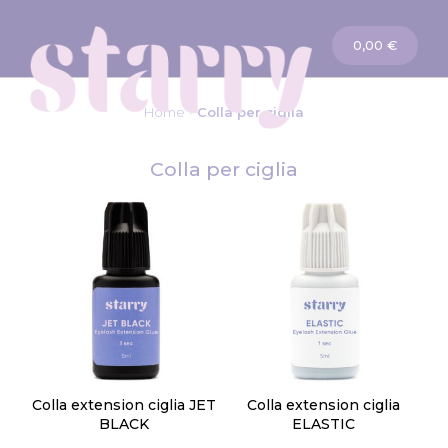
La mia carta
0,00 €
Home
Colla per ciglia
Colla per ciglia
Colla extension ciglia JET
Colla extension ciglia
BLACK
ELASTIC