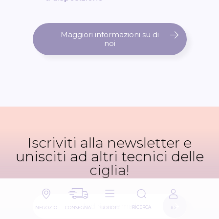
Maggiori informazioni su di
noi
Iscriviti alla newsletter e
unisciti ad altri tecnici delle
ciglia!
I
RICERCA
NEGOZIO
CONSEGNA
PRODOTTI
IO
s