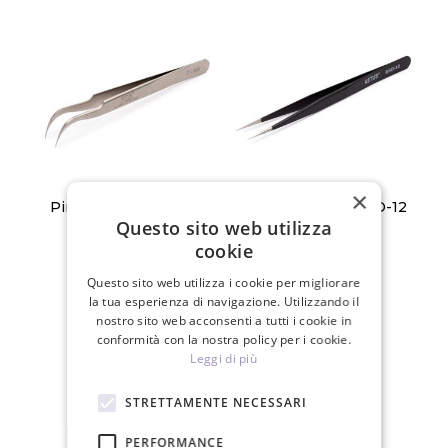
×
Pinzette Vetus, 7-SA
Pinzette Vetus, ESD-12
Questo sito web utilizza
cookie
7,70 €
7,70 €
Questo sito web utilizza i cookie per migliorare
la tua esperienza di navigazione. Utilizzando il
PZ
PZ
nostro sito web acconsenti a tutti i cookie in
conformità con la nostra policy per i cookie.
Leggi di più
STRETTAMENTE NECESSARI
PERFORMANCE