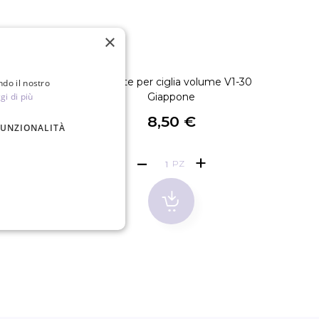
×
volume V1-45
Pinzette per ciglia volume V1-30
St
ndo il nostro
gi di più
Giappone
8,50 €
FUNZIONALITÀ
PZ