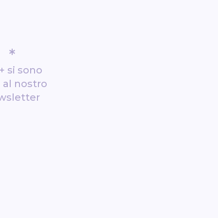
*
+ si sono
i al nostro
wsletter