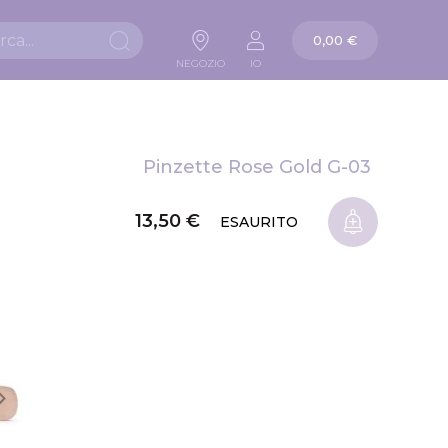
La mia carta
0,00 €
Ricerca
NEGOZIO
IO
Pinzette Rose Gold G-03
13,50 €
ESAURITO