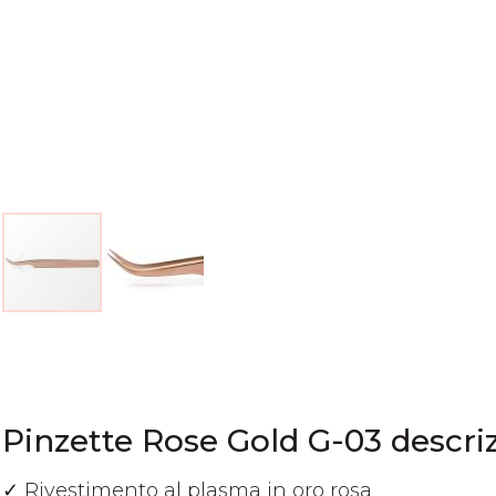
Vai
all'inizio
della
galleria
di
Pinzette Rose Gold G-03 descri
immagini
✓ Rivestimento al plasma in oro rosa