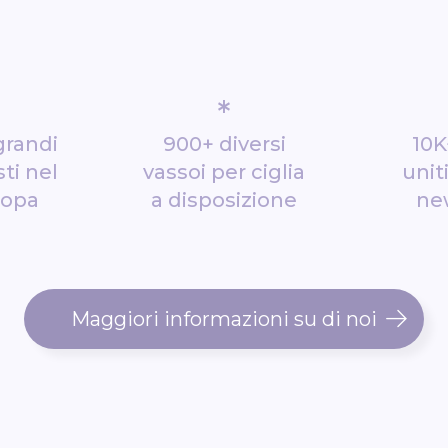
*
grandi
900+ diversi
10K
ti nel
vassoi per ciglia
unit
ropa
a disposizione
ne
Maggiori informazioni su di noi