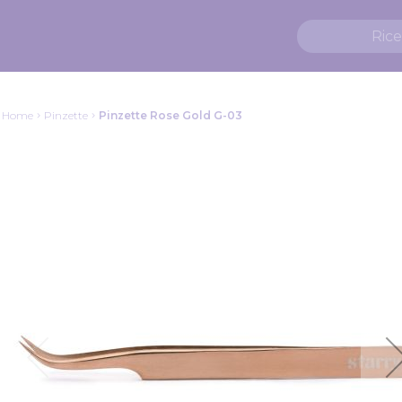
Home
Pinzette
Pinzette Rose Gold G-03
Vai
alla
fine
della
galleria
di
immagini