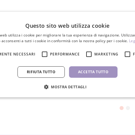
Questo sito web utilizza cookie
Pinzette per ciglia volume V1-60
Pinzette per ciglia 
web utilizza i cookie per migliorare la tua esperienza di navigazione. Utilizza
 acconsenti a tutti i cookie in conformità con la nostra policy per i cookie.
Giappone
Giappone
Leg
8,50 €
8,50 €
MENTE NECESSARI
PERFORMANCE
MARKETING
PZ
PZ
RIFIUTA TUTTO
ACCETTA TUTTO
MOSTRA DETTAGLI