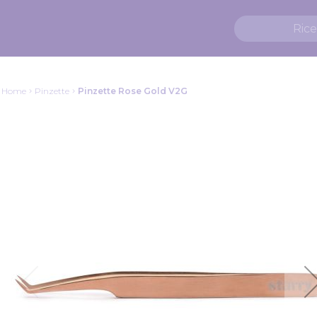
Home
Pinzette
Pinzette Rose Gold V2G
Vai
alla
fine
della
galleria
di
immagini