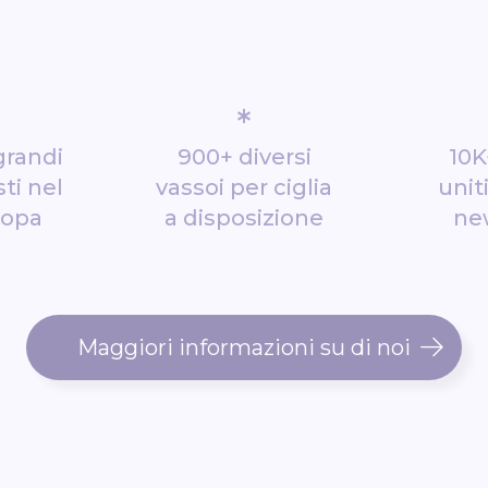
*
grandi
900+ diversi
10K
ti nel
vassoi per ciglia
unit
ropa
a disposizione
ne
Maggiori informazioni su di noi