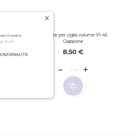
×
volume V1-60
Pinzette per ciglia volume V1-45
Pinzet
ndo il nostro
gi di più
Giappone
8,50 €
FUNZIONALITÀ
PZ