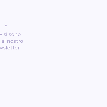
*
+ si sono
i al nostro
wsletter