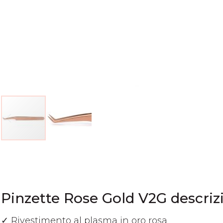
Vai
all'inizio
della
galleria
di
Pinzette Rose Gold V2G descriz
immagini
✓ Rivestimento al plasma in oro rosa