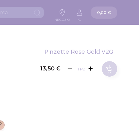
La mia carta
0,00 €
Ricerca
NEGOZIO
IO
Pinzette Rose Gold V2G
13,50 €
PZ