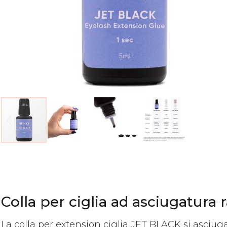
Vai
all'inizio
della
galleria
di
Colla per ciglia ad asciugatura 
immagini
La colla per extension ciglia JET BLACK si asciug