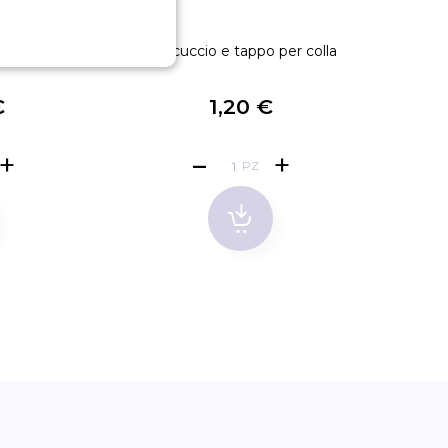
metro
Beccuccio e tappo per colla
Ago, 
€
1,20 €
PZ