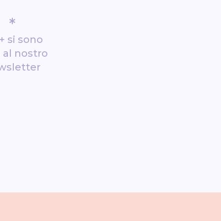
*
+ si sono
i al nostro
wsletter