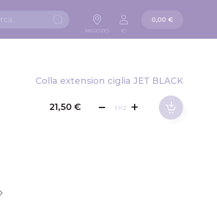
La mia carta
0,00 €
Ricerca
NEGOZIO
IO
Colla extension ciglia JET BLACK
21,50 €
PZ