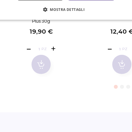
MOSTRA DETTAGLI
Crema per rimozione ciglia Double
Termo- e igro
Plus 30g
19,90 €
12,40 
PZ
PZ