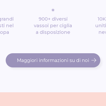
*
grandi
900+ diversi
10K
ti nel
vassoi per ciglia
unit
ropa
a disposizione
ne
Maggiori informazioni su di noi