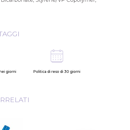
m Bicarbonate, Styrene/VP Copolymer,
TAGGI
ei giorni
Politica di reso di 30 giorni
RRELATI