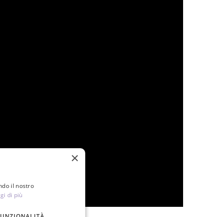
×
ndo il nostro
gi di più
FUNZIONALITÀ