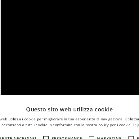
Questo sito web utilizza cookie
web utilizza i cookie per migliorare la tua esperienza di navigazione. Utilizza
 acconsenti a tutti i cookie in conformità con la nostra policy per i cookie.
Leg
MENTE NECESSARI
PERFORMANCE
MARKETING