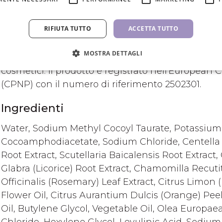
Un prodotto cosmetico sicuro
RIFIUTA TUTTO
ACCETTA TUTTO
Questo prodotto cosmetico è stato sottoposto a u
parte di un certificatore autorizzato.È sicuro da 
MOSTRA DETTAGLI
regolamento (CE) n.1223/2009, del Parlamento eur
cosmetici. Il prodotto è registrato nell'European 
(CPNP) con il numero di riferimento 2502301.
Ingredienti
Water, Sodium Methyl Cocoyl Taurate, Potassium
Cocoamphodiacetate, Sodium Chloride, Centella
Root Extract, Scutellaria Baicalensis Root Extract,
Glabra (Licorice) Root Extract, Chamomilla Recuti
Officinalis (Rosemary) Leaf Extract, Citrus Limo
Flower Oil, Citrus Aurantium Dulcis (Orange) Peel
Oil, Butylene Glycol, Vegetable Oil, Olea Europaea