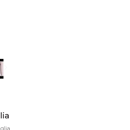
lia
glia