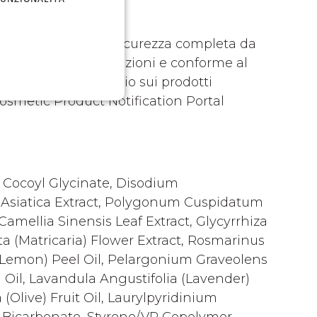
na valutazione di sicurezza completa da
usare secondo le istruzioni e conforme al
opeo e del Consiglio sui prodotti
Cosmetic Product Notification Portal
 Cocoyl Glycinate, Disodium
 Asiatica Extract, Polygonum Cuspidatum
 Camellia Sinensis Leaf Extract, Glycyrrhiza
ta (Matricaria) Flower Extract, Rosmarinus
n (Lemon) Peel Oil, Pelargonium Graveolens
 Oil, Lavandula Angustifolia (Lavender)
 (Olive) Fruit Oil, Laurylpyridinium