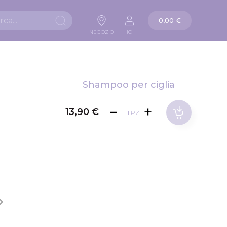
La mia carta
0,00 €
Ricerca
NEGOZIO
IO
Shampoo per ciglia
13,90 €
PZ