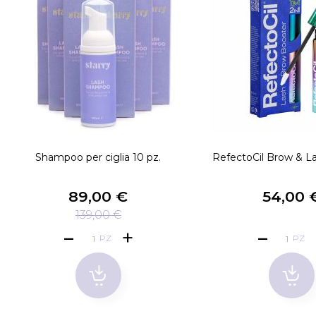
Shampoo per ciglia 10 pz.
RefectoCil Brow & L
89,00 €
54,00 
139,00 €
PZ
PZ