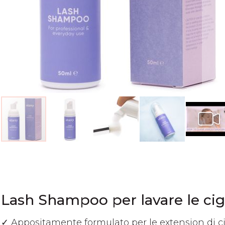
Vai
all'inizio
della
galleria
di
Lash Shampoo per lavare le cig
immagini
✓ Appositamente formulato per le extension di ci