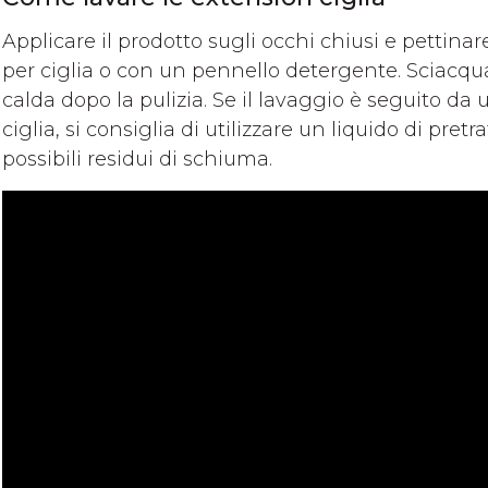
Applicare il prodotto sugli occhi chiusi e pettina
per ciglia o con un pennello detergente. Sciacq
calda dopo la pulizia. Se il lavaggio è seguito d
ciglia, si consiglia di utilizzare un liquido di pre
possibili residui di schiuma.