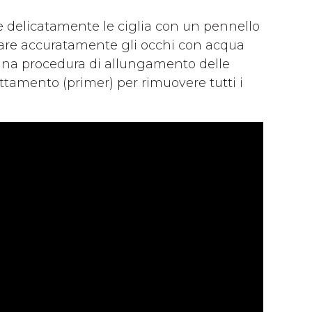
re delicatamente le ciglia con un pennello
uare accuratamente gli occhi con acqua
a una procedura di allungamento delle
trattamento (primer) per rimuovere tutti i