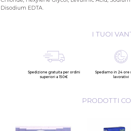
Chloride, Hexylene Glycol, Levulinic Acid, Sodiu
Disodium EDTA.
I TUOI VAN
Spedizione gratuita per ordini
Spediamo in 24 ore n
superiori a 150€
lavorativi
PRODOTTI CO