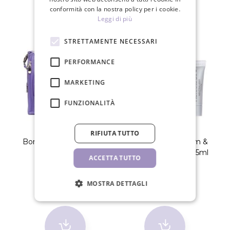
PRODOTTI CORRELATI
conformità con la nostra policy per i cookie.
Leggi di più
STRETTAMENTE NECESSARI
PERFORMANCE
MARKETING
FUNZIONALITÀ
RIFIUTA TUTTO
Borsa per cosmetici per
RefectoCil Lash Perm &
Pi
estetiste
Neutralizer 3,5ml + 3,5ml
ACCETTA TUTTO
59,00 €
19,80 €
MOSTRA DETTAGLI
PZ
PZ