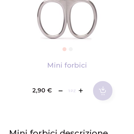
Vai
all'inizio
Mini forbici
della
galleria
di
2,90 €
PZ
immagini
Mini forbici descrizione