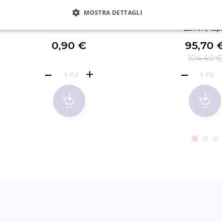
MOSTRA DETTAGLI
Mini Cuscinetti in gel 1 pz. (2 paia)
3M Micropore S nastro
25mm, 12p
0,90 €
95,70 
104,40 
PZ
PZ