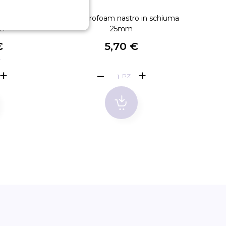
 in silicone
3M Microfoam nastro in schiuma
3M Tra
z.
25mm
€
5,70 €
€
PZ