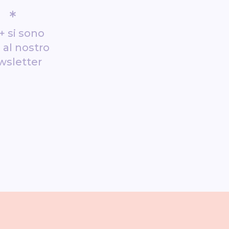
*
+ si sono
i al nostro
wsletter