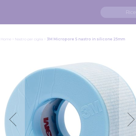
Home
Nastro per ciglia
3M Micropore S nastro in silicone 25mm
Vai
alla
fine
della
galleria
di
immagini