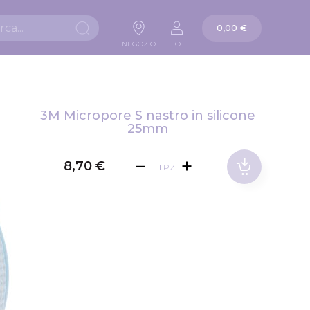
La mia carta
0,00 €
Ricerca
NEGOZIO
IO
3M Micropore S nastro in silicone
25mm
8,70 €
PZ