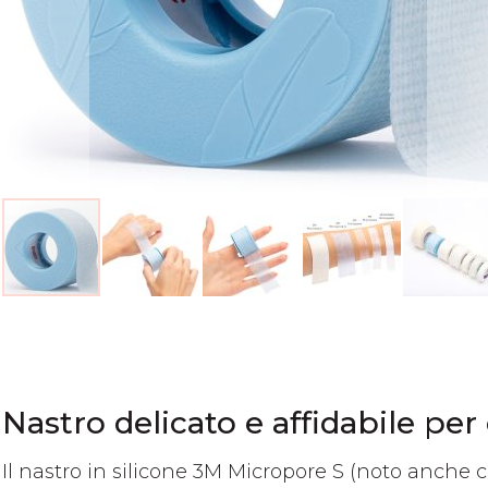
Vai
all'inizio
della
galleria
di
Nastro delicato e affidabile per
immagini
Il nastro in silicone 3M Micropore S (noto anche