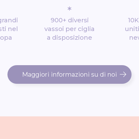
*
grandi
900+ diversi
10K
ti nel
vassoi per ciglia
unit
ropa
a disposizione
ne
Maggiori informazioni su di noi