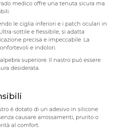
 grado medico offre una tenuta sicura ma
ili.
o le ciglia inferiori e i patch oculari in
tra-sottile e flessibile, si adatta
licazione precisa e impeccabile. La
nfortevoli e indolori.
 palpebra superiore. Il nastro può essere
sura desiderata.
sibili
stro è dotato di un adesivo in silicone
senza causare arrossamenti, prurito o
orità al comfort.