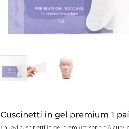
Vai
all'inizio
della
galleria
di
Cuscinetti in gel premium 1 pa
immagini
I nuovi cuscinetti in gel premium sono più curvi ri