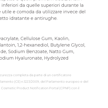
 inferiori da quelle superiori durante la
 utile e comoda da utilizzare invece del
fetto idratante e antirughe.
yacrylate, Cellulose Gum, Kaolin,
antoin, 1,2-hexanediol, Butylene Glycol,
oxide, Sodium Benzoate, Natto Gum,
 Sodium Hyaluronate, Hydrolyzed
icurezza completa da parte di un certificatore
olamento (CE) n.
1223
/2009, del Parlamento europeo e del
an Cosmetic Product Notification Portal (CPNP) con il