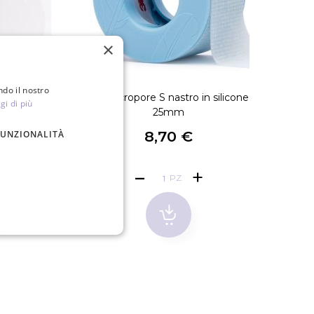
×
ndo il nostro
1 pz. (2 paia)
3M Micropore S nastro in silicone
Cuscine
gi di più
25mm
€
8,70 €
FUNZIONALITÀ
PZ