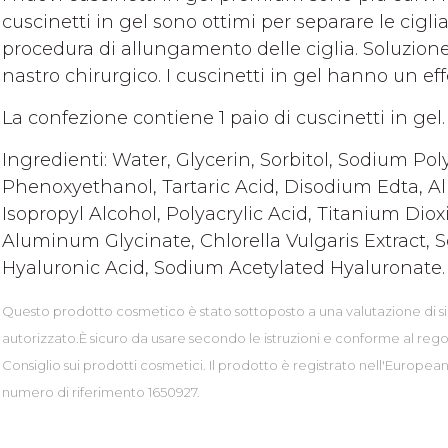
cuscinetti in gel sono ottimi per separare le ciglia
procedura di allungamento delle ciglia. Soluzione
nastro chirurgico. I cuscinetti in gel hanno un ef
La confezione contiene 1 paio di cuscinetti in gel.
Ingredienti: Water, Glycerin, Sorbitol, Sodium Pol
Phenoxyethanol, Tartaric Acid, Disodium Edta, All
Isopropyl Alcohol, Polyacrylic Acid, Titanium Di
Aluminum Glycinate, Chlorella Vulgaris Extract,
Hyaluronic Acid, Sodium Acetylated Hyaluronate.
Questo prodotto cosmetico è stato sottoposto a una valutazione di s
autorizzato.È sicuro da usare secondo le istruzioni e conforme al reg
Consiglio sui prodotti cosmetici. Il prodotto è registrato nell'Europe
numero di riferimento 1650927.