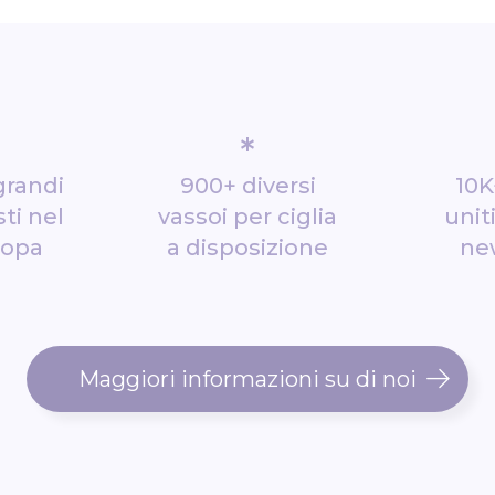
*
grandi
900+ diversi
10K
ti nel
vassoi per ciglia
unit
ropa
a disposizione
ne
Maggiori informazioni su di noi