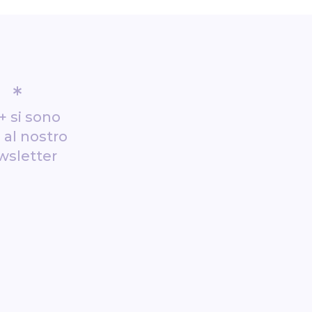
*
+ si sono
i al nostro
wsletter