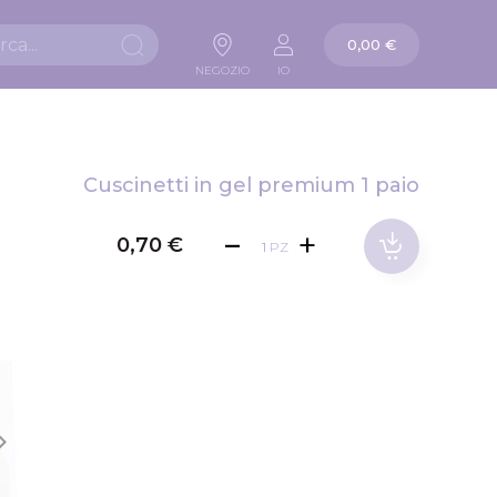
La mia carta
0,00 €
Ricerca
NEGOZIO
IO
Cuscinetti in gel premium 1 paio
0,70 €
PZ