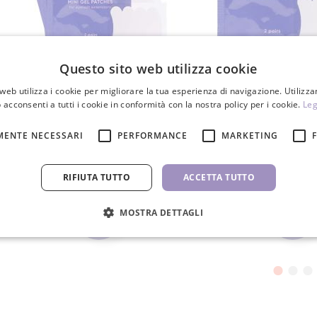
Questo sito web utilizza cookie
web utilizza i cookie per migliorare la tua esperienza di navigazione. Utilizza
Mini cuscinetti in gel 160 pz. (320
Mini Cuscinetti in gel 
 acconsenti a tutti i cookie in conformità con la nostra policy per i cookie.
Leg
paia)
119,00 €
0,90 
MENTE NECESSARI
PERFORMANCE
MARKETING
144,00 €
RIFIUTA TUTTO
ACCETTA TUTTO
PZ
PZ
MOSTRA DETTAGLI