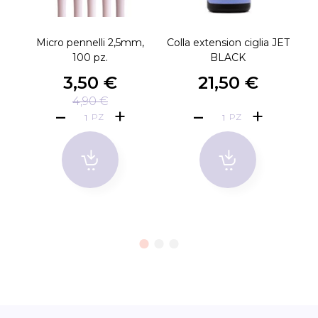
Micro pennelli 2,5mm,
Colla extension ciglia JET
CL
100 pz.
BLACK
3,50 €
21,50 €
4,90 €
PZ
PZ