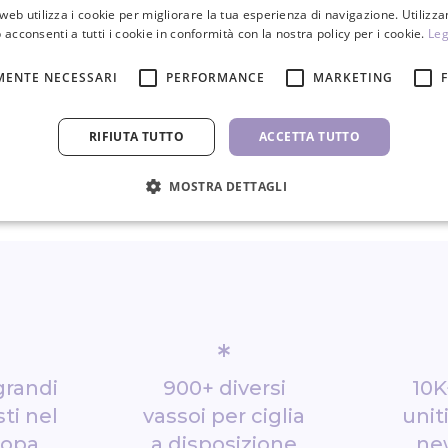
PZ
PZ
web utilizza i cookie per migliorare la tua esperienza di navigazione. Utilizza
 acconsenti a tutti i cookie in conformità con la nostra policy per i cookie.
Leg
MENTE NECESSARI
PERFORMANCE
MARKETING
RIFIUTA TUTTO
ACCETTA TUTTO
MOSTRA DETTAGLI
*
grandi
900+ diversi
10K
ti nel
vassoi per ciglia
unit
ropa
a disposizione
ne