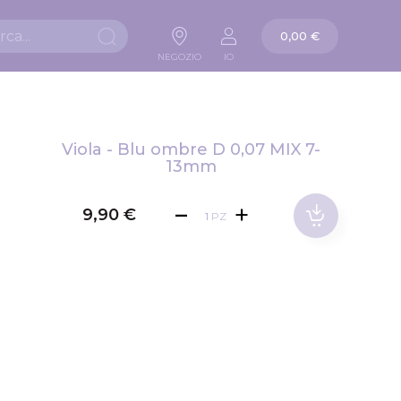
La mia carta
0,00 €
Ricerca
NEGOZIO
IO
Viola - Blu ombre D 0,07 MIX 7-
13mm
9,90 €
PZ