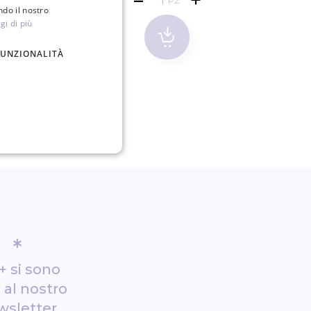
PZ
ndo il nostro
gi di più
FUNZIONALITÀ
*
+ si sono
i al nostro
wsletter