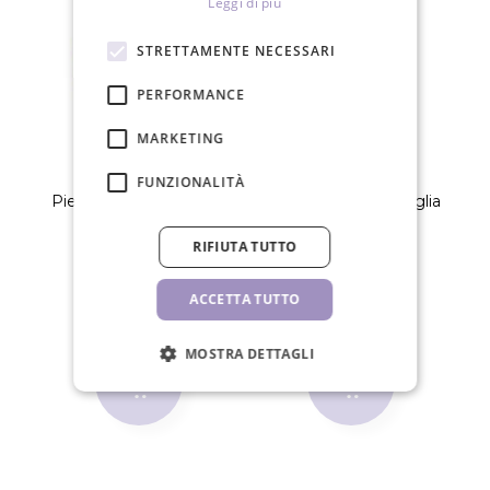
Leggi di più
STRETTAMENTE NECESSARI
PERFORMANCE
MARKETING
FUNZIONALITÀ
Pietra di giada per colla
Gel per rimozione ciglia
15ml
RIFIUTA TUTTO
2,60 €
10,00 €
ACCETTA TUTTO
PZ
PZ
MOSTRA DETTAGLI