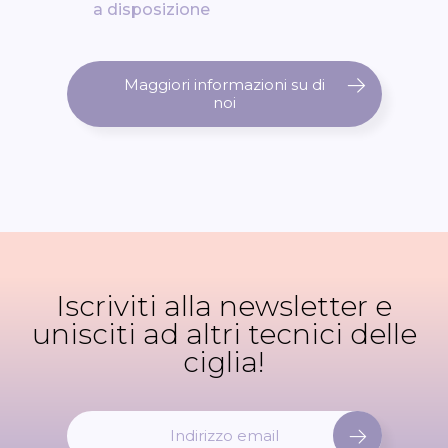
a disposizione
Maggiori informazioni su di
noi
Iscriviti alla newsletter e
unisciti ad altri tecnici delle
ciglia!
I
s