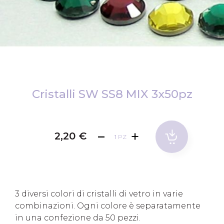
Vai
all'inizio
Cristalli SW SS8 MIX 3x50pz
della
galleria
di
2,20 €
PZ
immagini
3 diversi colori di cristalli di vetro in varie
combinazioni. Ogni colore è separatamente
in una confezione da 50 pezzi.