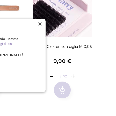
×
ndo il nostro
gi di più
old V4G
CLASSIC extension ciglia M 0,06
CLASSI
FUNZIONALITÀ
€
9,90 €
PZ