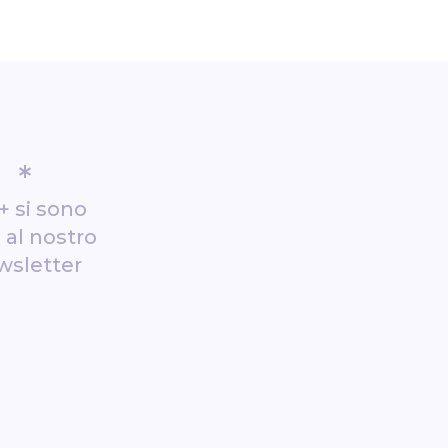
*
+ si sono
i al nostro
wsletter