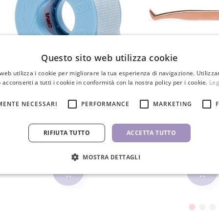
Questo sito web utilizza cookie
web utilizza i cookie per migliorare la tua esperienza di navigazione. Utilizza
 acconsenti a tutti i cookie in conformità con la nostra policy per i cookie.
Leg
3M Micropore S nastro in silicone
Pinzette Rose G
25mm
MENTE NECESSARI
PERFORMANCE
MARKETING
8,70 €
13,50 
RIFIUTA TUTTO
ACCETTA TUTTO
PZ
PZ
MOSTRA DETTAGLI