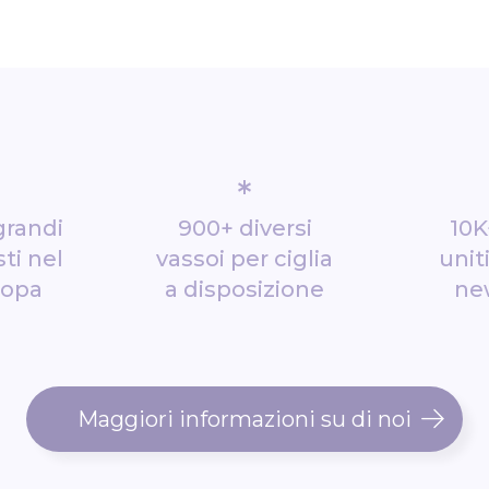
*
grandi
900+ diversi
10K
ti nel
vassoi per ciglia
unit
ropa
a disposizione
ne
Maggiori informazioni su di noi