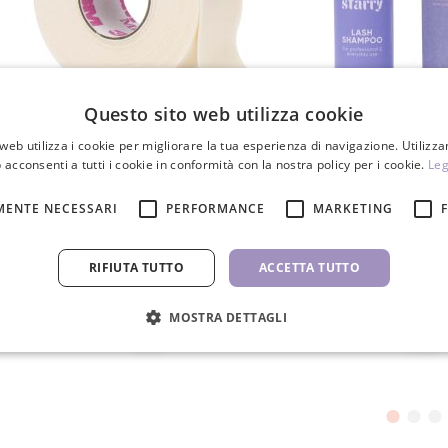
Questo sito web utilizza cookie
web utilizza i cookie per migliorare la tua esperienza di navigazione. Utilizza
3M Microfoam nastro in schiuma
Shampoo per c
 acconsenti a tutti i cookie in conformità con la nostra policy per i cookie.
Leg
25mm
5,70 €
13,90 
MENTE NECESSARI
PERFORMANCE
MARKETING
PZ
PZ
RIFIUTA TUTTO
ACCETTA TUTTO
MOSTRA DETTAGLI