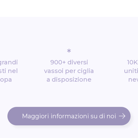
*
grandi
900+ diversi
10K
ti nel
vassoi per ciglia
unit
ropa
a disposizione
ne
Maggiori informazioni su di noi