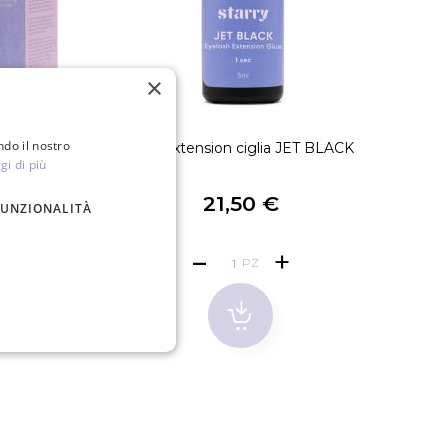
×
ndo il nostro
iglia
Colla extension ciglia JET BLACK
CLASSI
gi di più
€
21,50 €
FUNZIONALITÀ
PZ