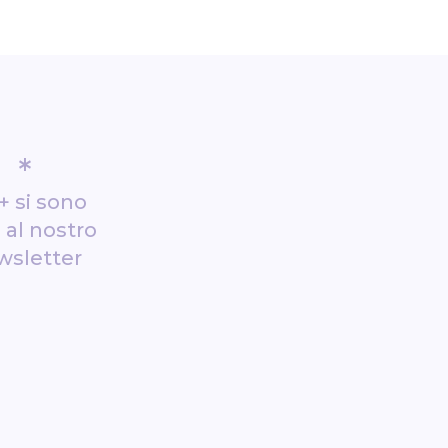
*
+ si sono
i al nostro
wsletter