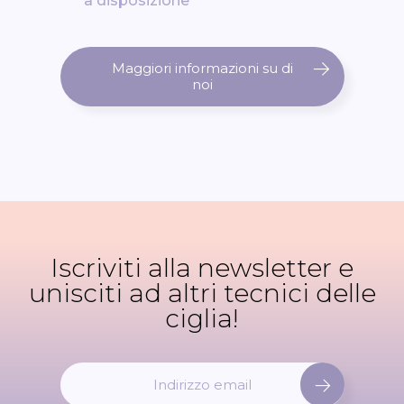
a disposizione
Maggiori informazioni su di
noi
Iscriviti alla newsletter e
unisciti ad altri tecnici delle
ciglia!
I
s