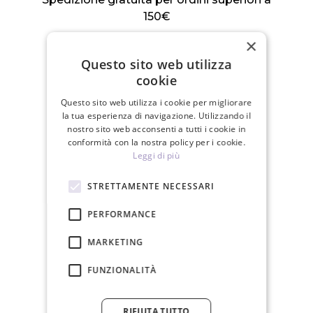
150€
×
Questo sito web utilizza
cookie
Questo sito web utilizza i cookie per migliorare
Spediamo in 24 ore nei giorni lavorativi
la tua esperienza di navigazione. Utilizzando il
nostro sito web acconsenti a tutti i cookie in
conformità con la nostra policy per i cookie.
Leggi di più
STRETTAMENTE NECESSARI
Politica di reso di 30 giorni
PERFORMANCE
MARKETING
PRODOTTI CORRELATI
FUNZIONALITÀ
RIFIUTA TUTTO