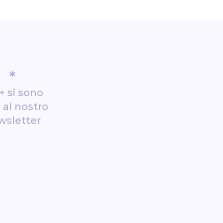
*
+ si sono
i al nostro
wsletter