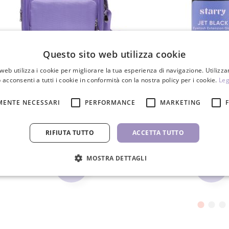
Questo sito web utilizza cookie
web utilizza i cookie per migliorare la tua esperienza di navigazione. Utilizza
 acconsenti a tutti i cookie in conformità con la nostra policy per i cookie.
Borsa per cosmetici per estetiste
Colla extension cigl
Leg
MENTE NECESSARI
PERFORMANCE
MARKETING
59,00 €
21,50 
RIFIUTA TUTTO
ACCETTA TUTTO
PZ
PZ
MOSTRA DETTAGLI