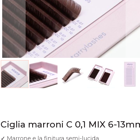
Vai
all'inizio
della
galleria
di
Ciglia marroni C 0,1 MIX 6-13m
immagini
✓ Marrone e la finitura semi-lucida