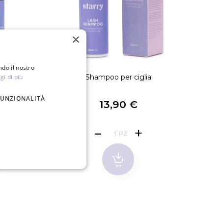
×
ndo il nostro
ia JET BLACK
gi di più
Shampoo per ciglia
3M Mic
FUNZIONALITÀ
€
13,90 €
PZ