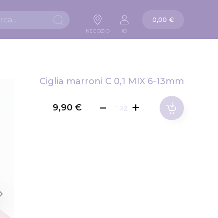
La mia carta
0,00 €
Ricerca
NEGOZIO
IO
Ciglia marroni C 0,1 MIX 6-13mm
9,90 €
PZ