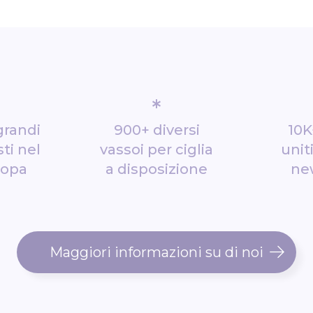
*
grandi
900+ diversi
10K
ti nel
vassoi per ciglia
unit
ropa
a disposizione
ne
Maggiori informazioni su di noi