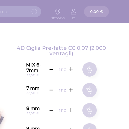
La mia carta
0,00 €
Ricerca
NEGOZIO
IO
4D Ciglia Pre-fatte CC 0,07 (2.000
ventagli)
MIX 6-
PZ
7mm
33,50 €
7 mm
PZ
33,50 €
8 mm
PZ
33,50 €
9 mm