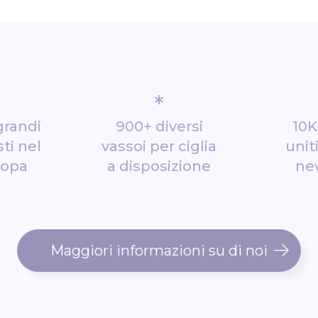
*
grandi
900+ diversi
10K
ti nel
vassoi per ciglia
unit
ropa
a disposizione
ne
Maggiori informazioni su di noi