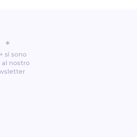
*
+ si sono
i al nostro
wsletter