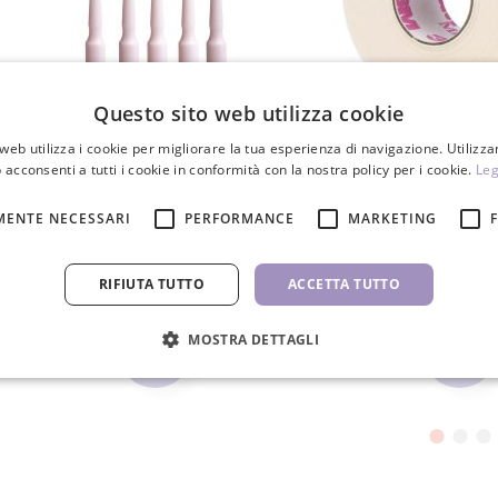
Questo sito web utilizza cookie
web utilizza i cookie per migliorare la tua esperienza di navigazione. Utilizza
Micro pennelli 2,5mm, 100 pz.
3M Microfoam nastro
 acconsenti a tutti i cookie in conformità con la nostra policy per i cookie.
Leg
25mm
MENTE NECESSARI
PERFORMANCE
MARKETING
3,50 €
5,70 €
4,90 €
RIFIUTA TUTTO
ACCETTA TUTTO
PZ
PZ
MOSTRA DETTAGLI