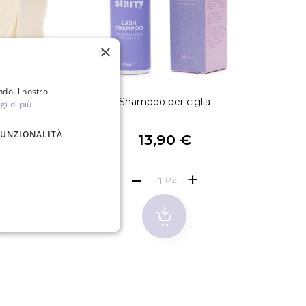
×
ndo il nostro
 in schiuma
Shampoo per ciglia
Asc
gi di più
FUNZIONALITÀ
13,90 €
PZ