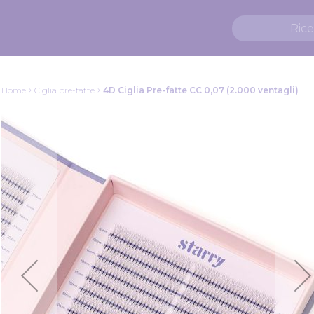
Home
Ciglia pre-fatte
4D Ciglia Pre-fatte CC 0,07 (2.000 ventagli)
Vai
alla
fine
della
galleria
di
immagini