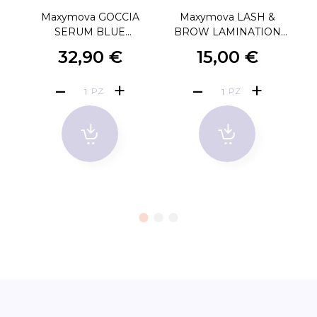
Maxymova GOCCIA
Maxymova LASH &
SERUM BLUE
BROW LAMINATION
B
DIAMOND - 15ML
DISCOVERY KIT
32,90 €
15,00 €
PZ
PZ