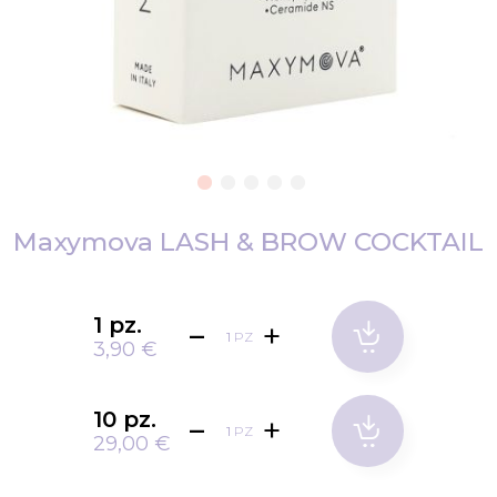
Vai
all'inizio
Maxymova LASH & BROW COCKTAIL
della
galleria
di
1 pz.
PZ
immagini
3,90 €
10 pz.
PZ
29,00 €