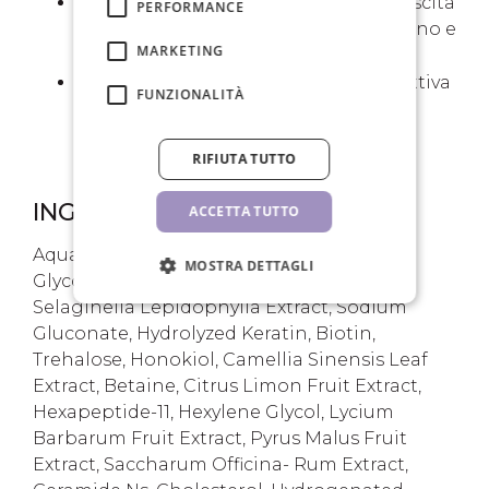
Glicina
: Aminoacido chiave per la crescita
PERFORMANCE
dei capelli, ne favorisce lo sviluppo sano e
MARKETING
robusto.
Zinco
: Un elemento essenziale che attiva
FUNZIONALITÀ
l'incorporazione della cisteina nella
cheratina, favorendo il metabolismo
RIFIUTA TUTTO
della crescita dei capelli.
INGREDIENTI
ACCETTA TUTTO
Aqua, Glycerin, Xanthan Gum, Pentylene
MOSTRA DETTAGLI
Glycol, Caprylyl Glycol, 1,2-hexanediol
Selaginella Lepidophylla Extract, Sodium
Gluconate, Hydrolyzed Keratin, Biotin,
Trehalose, Honokiol, Camellia Sinensis Leaf
Extract, Betaine, Citrus Limon Fruit Extract,
Hexapeptide-11, Hexylene Glycol, Lycium
Barbarum Fruit Extract, Pyrus Malus Fruit
Extract, Saccharum Officina- Rum Extract,