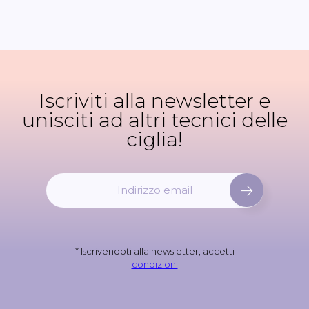
Iscriviti alla newsletter e
unisciti ad altri tecnici delle
ciglia!
I
s
c
r
i
* Iscrivendoti alla newsletter, accetti
v
condizioni
i
t
i