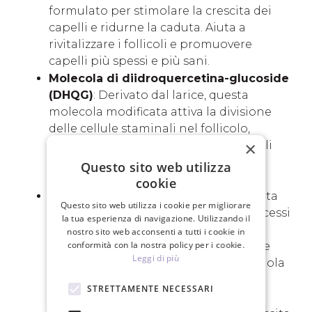
formulato per stimolare la crescita dei
capelli e ridurne la caduta. Aiuta a
rivitalizzare i follicoli e promuovere
capelli più spessi e più sani.
Molecola di diidroquercetina-glucoside
(DHQG)
: Derivato dal larice, questa
molecola modificata attiva la divisione
delle cellule staminali nel follicolo,
×
stimolando la riattivazione dei follicoli
dormienti e favorendo la nascita e la
Questo sito web utilizza
crescita dei capelli.
cookie
Molecola di glucoside EGCG
: Ottenuta
Questo sito web utilizza i cookie per migliorare
dalle foglie di tè verde attraverso processi
la tua esperienza di navigazione. Utilizzando il
biotecnologici, questa molecola è
nostro sito web acconsenti a tutti i cookie in
conformità con la nostra policy per i cookie.
particolarmente utile per la cura delle
Leggi di più
ciglia danneggiate e indebolite. Stimola
la crescita dei capelli e rinforza sia le
STRETTAMENTE NECESSARI
ciglia che le sopracciglia.