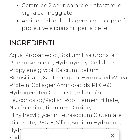
Ceramide 2 per riparare e rinforzare le
ciglia danneggiate
Aminoacidi del collagene con proprietà
protettive e idratanti per la pelle
INGREDIENTI
Aqua, Propanediol, Sodium Hyaluronate,
Phenoxyethanol, Hydroxyethyl Cellulose,
Propylene glycol, Calcium Sodium
Borosilicate, Xanthan gum, Hydrolyzed Wheat
Protein, Collagen Amino-acids, PEG-60
Hydrogenated Castor Oil, Allantoin,
Leuconostoc/Radish Root Fermentfiltrate,
Niacinamide, Titanium Dioxide,
Ethylhexylglycerin, Tetrasodium Glutamate
Diacetate, PEG-8, Silica, Sodium Hydroxide,
Hydrolyzed Silk, Citric Acid, Ceramide 2,
×
Sodium PCA, Sodium Lactate, Arginine,