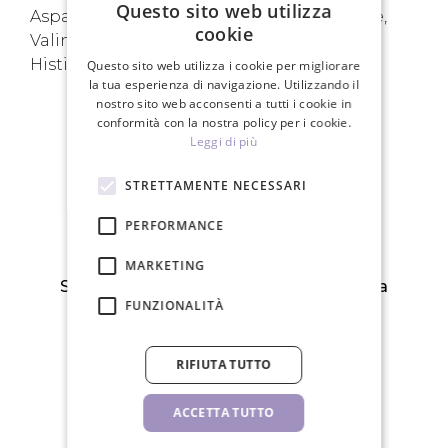
Questo sito web utilizza
Aspartic Acid, PCA, Glycine, Alanine, Serine,
cookie
Valine, Isoleucine, Proline, Threonine,
Histidine, Phenylalanine
Questo sito web utilizza i cookie per migliorare
la tua esperienza di navigazione. Utilizzando il
nostro sito web acconsenti a tutti i cookie in
conformità con la nostra policy per i cookie.
Leggi di più
I TUOI VANTAGGI
STRETTAMENTE NECESSARI
PERFORMANCE
MARKETING
Spedizione gratuita per ordini superiori a
FUNZIONALITÀ
150€
RIFIUTA TUTTO
ACCETTA TUTTO
Spediamo in 24 ore nei giorni lavorativi