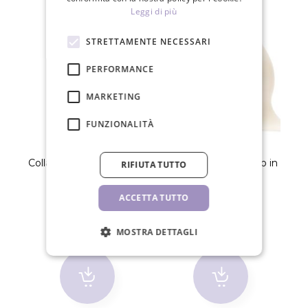
Leggi di più
STRETTAMENTE NECESSARI
PERFORMANCE
MARKETING
FUNZIONALITÀ
Colla extension ciglia JET
3M Microfoam nastro in
RIFIUTA TUTTO
BLACK
schiuma 25mm
21,50 €
ACCETTA TUTTO
5,70 €
MOSTRA DETTAGLI
PZ
PZ