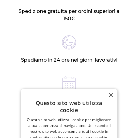
Spedizione gratuita per ordini superiori a
150€
Spediamo in 24 ore nei giorni lavorativi
×
Politica di reso di 30 giorni
Questo sito web utilizza
cookie
Questo sito web utilizza i cookie per migliorare
la tua esperienza di navigazione. Utilizzando il
PRODOTTI CORRELATI
nostro sito web acconsenti a tutti i cookie in
conformità con la nostra policy per i cookie.