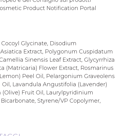
opeo e del Consiglio sui prodotti
Cosmetic Product Notification Portal
 Cocoyl Glycinate, Disodium
 Asiatica Extract, Polygonum Cuspidatum
 Camellia Sinensis Leaf Extract, Glycyrrhiza
ta (Matricaria) Flower Extract, Rosmarinus
n (Lemon) Peel Oil, Pelargonium Graveolens
 Oil, Lavandula Angustifolia (Lavender)
 (Olive) Fruit Oil, Laurylpyridinium
m Bicarbonate, Styrene/VP Copolymer,