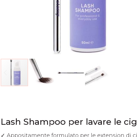
Vai
all'inizio
della
galleria
di
Lash Shampoo per lavare le cig
immagini
✓ Appositamente formulato per le extension di ci