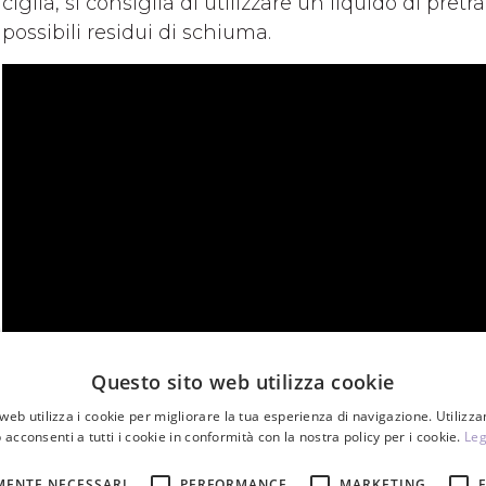
ciglia, si consiglia di utilizzare un liquido di pre
possibili residui di schiuma.
Questo sito web utilizza cookie
web utilizza i cookie per migliorare la tua esperienza di navigazione. Utilizza
 acconsenti a tutti i cookie in conformità con la nostra policy per i cookie.
Leg
MENTE NECESSARI
PERFORMANCE
MARKETING