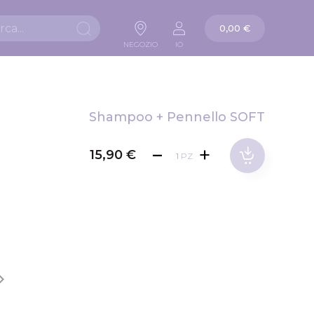
La mia carta
0,00 €
Ricerca
NEGOZIO
IO
Shampoo + Pennello SOFT
15,90 €
PZ