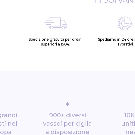
I TUOI VAN
Spedizione gratuita per ordini
Spediamo in 24 ore n
superiori a 150€
lavorativi
*
grandi
900+ diversi
10K
ti nel
vassoi per ciglia
unit
ropa
a disposizione
ne