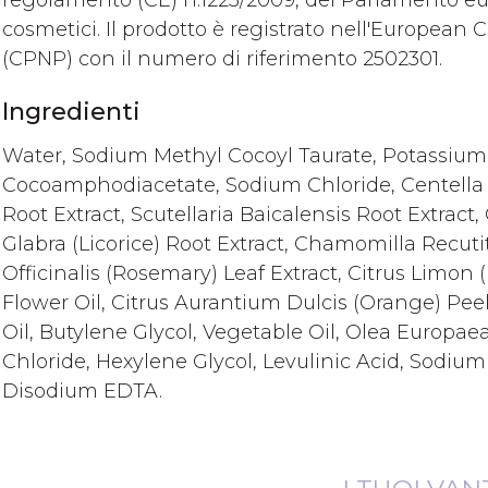
regolamento (CE) n.1223/2009, del Parlamento eur
cosmetici. Il prodotto è registrato nell'European 
(CPNP) con il numero di riferimento 2502301.
Ingredienti
Water, Sodium Methyl Cocoyl Taurate, Potassium
Cocoamphodiacetate, Sodium Chloride, Centella
Root Extract, Scutellaria Baicalensis Root Extract,
Glabra (Licorice) Root Extract, Chamomilla Recuti
Officinalis (Rosemary) Leaf Extract, Citrus Limo
Flower Oil, Citrus Aurantium Dulcis (Orange) Peel
Oil, Butylene Glycol, Vegetable Oil, Olea Europaea
Chloride, Hexylene Glycol, Levulinic Acid, Sodiu
Disodium EDTA.