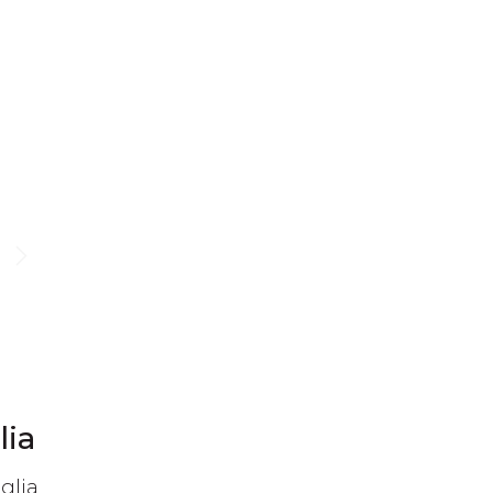
lia
glia