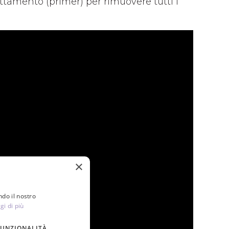
trattamento (primer) per rimuovere tutti i
×
ndo il nostro
gi di più
FUNZIONALITÀ