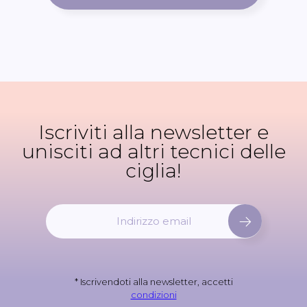
Iscriviti alla newsletter e
unisciti ad altri tecnici delle
ciglia!
I
s
c
r
i
* Iscrivendoti alla newsletter, accetti
v
condizioni
i