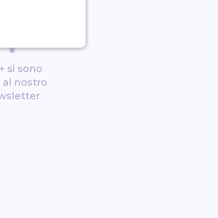
*
+ si sono
i al nostro
wsletter