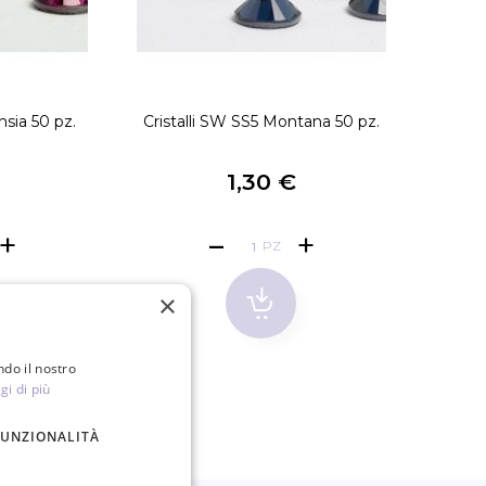
hsia 50 pz.
Cristalli SW SS5 Montana 50 pz.
Crist
1,30 €
PZ
×
ndo il nostro
gi di più
FUNZIONALITÀ