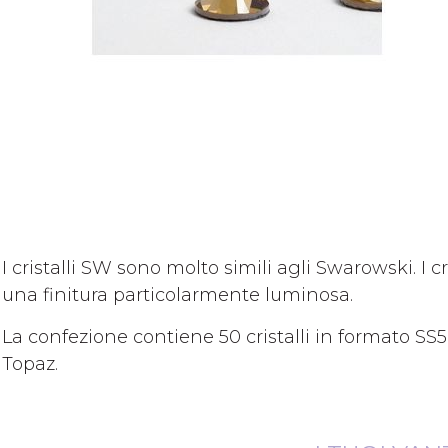
Vai
all'inizio
della
galleria
I cristalli SW sono molto simili agli Swarowski. I c
di
una finitura particolarmente luminosa.
immagini
La confezione contiene 50 cristalli in formato SS5
Topaz.