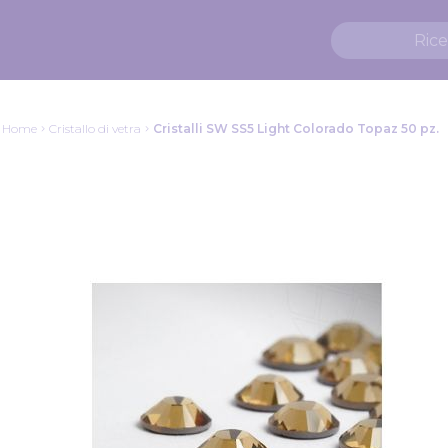
Home
Cristallo di vetra
Cristalli SW SS5 Light Colorado Topaz 50 pz.
Vai
alla
fine
della
galleria
di
immagini