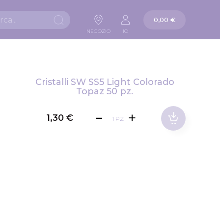
La mia carta
0,00 €
Ricerca
NEGOZIO
IO
Cristalli SW SS5 Light Colorado
Topaz 50 pz.
1,30 €
PZ