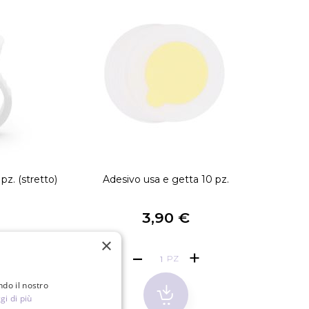
pz. (stretto)
Adesivo usa e getta 10 pz.
Pi
€
3,90 €
×
PZ
ndo il nostro
gi di più