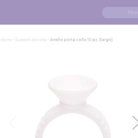
Home
Supporti per colla
Anello porta colla 10 pz. (largo)
Vai
alla
fine
della
galleria
di
immagini