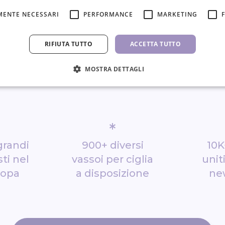
MENTE NECESSARI
PERFORMANCE
MARKETING
RIFIUTA TUTTO
ACCETTA TUTTO
MOSTRA DETTAGLI
*
grandi
900+ diversi
10K
ti nel
vassoi per ciglia
unit
ropa
a disposizione
ne