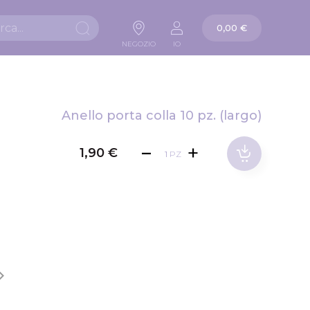
La mia carta
0,00 €
Ricerca
NEGOZIO
IO
Anello porta colla 10 pz. (largo)
1,90 €
PZ