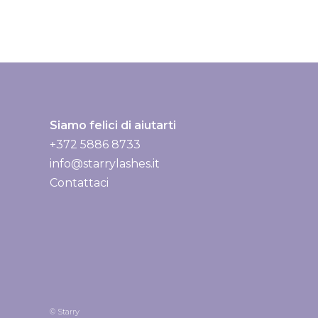
a
n
e
w
s
l
Siamo felici di aiutarti
e
+372 5886 8733
t
info@starrylashes.it
t
Contattaci
e
r
:
© Starry