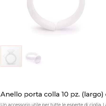
Vai
all'inizio
della
galleria
di
Anello porta colla 10 pz. (largo)
immagini
Un accessorio utile per tutte le esperte di ciglia. 