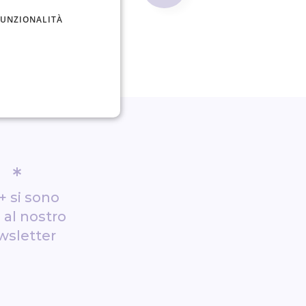
FUNZIONALITÀ
*
+ si sono
i al nostro
wsletter