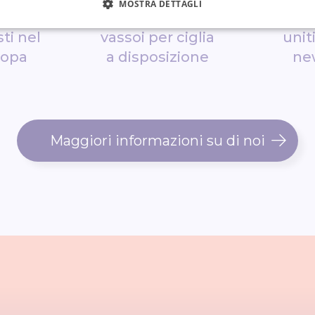
MOSTRA DETTAGLI
grandi
900+ diversi
10K
ti nel
vassoi per ciglia
unit
ropa
a disposizione
ne
Maggiori informazioni su di noi