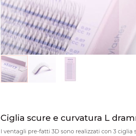
Vai
all'inizio
della
galleria
di
Ciglia scure e curvatura L dra
immagini
I ventagli pre-fatti 3D sono realizzati con 3 cigli