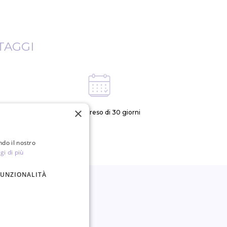
TAGGI
×
ei giorni
Politica di reso di 30 giorni
ndo il nostro
gi di più
FUNZIONALITÀ
*