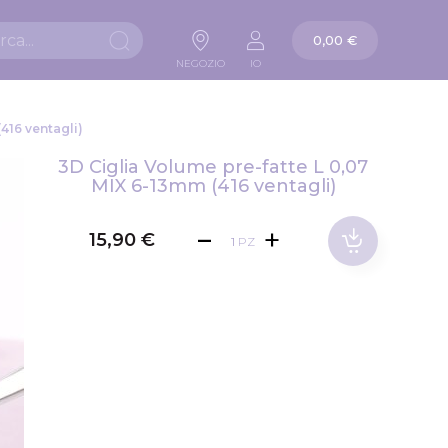
La mia carta
0,00 €
Ricerca
NEGOZIO
IO
416 ventagli)
3D Ciglia Volume pre-fatte L 0,07
MIX 6-13mm (416 ventagli)
15,90 €
PZ