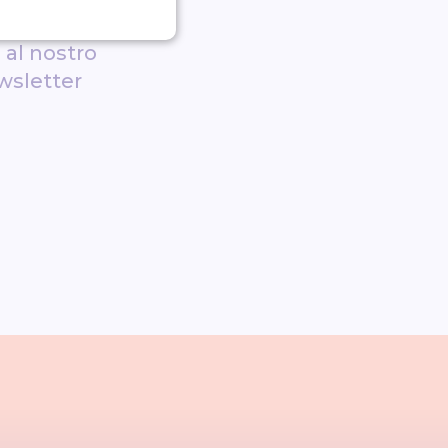
+ si sono
i al nostro
wsletter