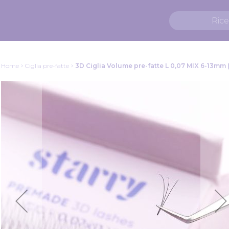
Home
Ciglia pre-fatte
3D Ciglia Volume pre-fatte L 0,07 MIX 6-13mm (
Vai
alla
fine
della
galleria
di
immagini