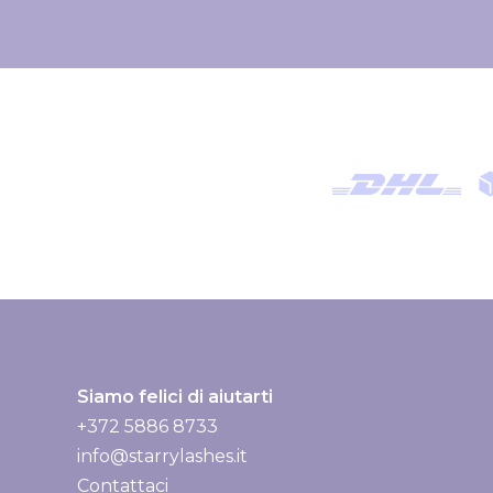
l
a
n
o
s
t
r
a
n
e
w
s
l
Siamo felici di aiutarti
e
+372 5886 8733
t
info@starrylashes.it
t
Contattaci