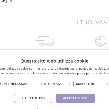
ciglia.
I TUOI VAN
Spedizione gratuita per ordini
Spediamo in 24 ore n
superiori a 150€
lavorativi
Questo sito web utilizza cookie
web utilizza i cookie per migliorare la tua esperienza di navigazione. Utilizza
 acconsenti a tutti i cookie in conformità con la nostra policy per i cookie.
Leg
MENTE NECESSARI
PERFORMANCE
MARKETING
RIFIUTA TUTTO
ACCETTA TUTTO
*